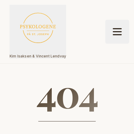
Hopp til hovedinnhold
Kim Isaksen & Vincent Lendvay
404