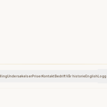
ling
Undersøkelser
Priser
Kontakt
Bedrift
Vår historie
English
Logg