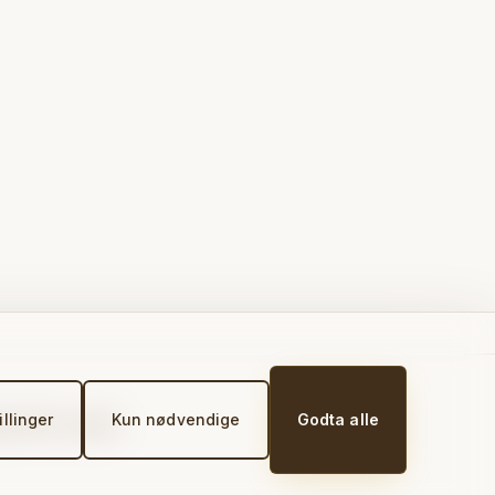
illinger
Kun nødvendige
Godta alle
e på St. Joseph