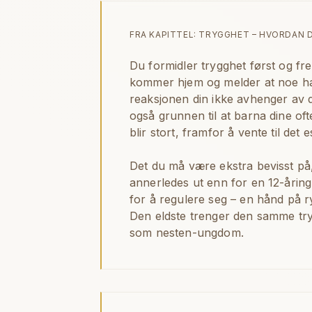
FRA KAPITTEL:
TRYGGHET – HVORDAN D
Du formidler trygghet først og f
kommer hjem og melder at noe har
reaksjonen din ikke avhenger av d
også grunnen til at barna dine oft
blir stort, framfor å vente til det e
Det du må være ekstra bevisst på,
annerledes ut enn for en 12-åring
for å regulere seg – en hånd på r
Den eldste trenger den samme tryg
som nesten-ungdom.