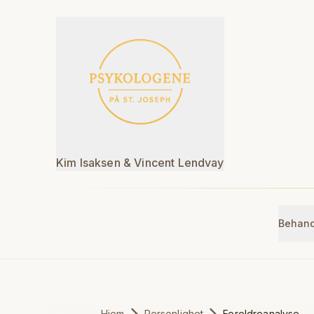
Hopp til hovedinnhold
Kim Isaksen & Vincent Lendvay
Behand
Hjem
Personlighet
Foreldreanalyse