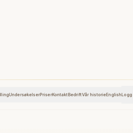
ling
Undersøkelser
Priser
Kontakt
Bedrift
Vår historie
English
Logg