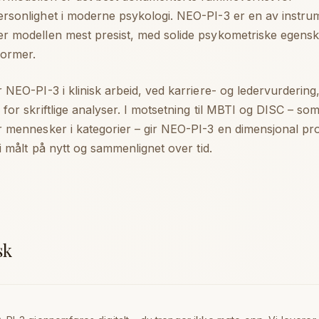
rsonlighet i moderne psykologi. NEO-PI-3 er en av instr
r modellen mest presist, med solide psykometriske egens
ormer.
 NEO-PI-3 i klinisk arbeid, ved karriere- og leder­vurderin
for skriftlige analyser. I motsetning til MBTI og DISC – so
r mennesker i kategorier – gir NEO-PI-3 en dimensjonal pro
li målt på nytt og sammenlignet over tid.
sk