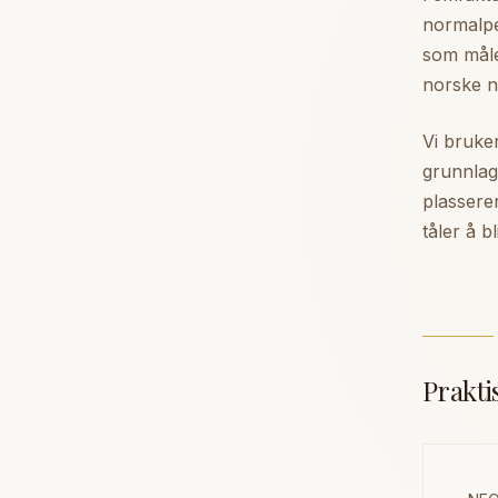
normalpe
som måle
norske n
Vi bruker
grunnlag 
plassere
tåler å b
Prakti