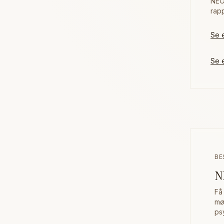
NEO
rap
Se 
Se 
BE
N
Få
mø
ps