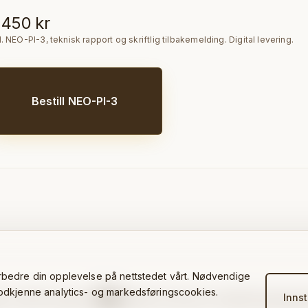
 450 kr
l. NEO-PI-3, teknisk rapport og skriftlig tilbakemelding. Digital levering.
Bestill NEO-PI-3
orbedre din opplevelse på nettstedet vårt. Nødvendige
 godkjenne analytics- og markedsføringscookies.
Innst
•
•
•
 19, 3921 Porsgrunn
Kontakt
Personvern
©
2026
Psykologen