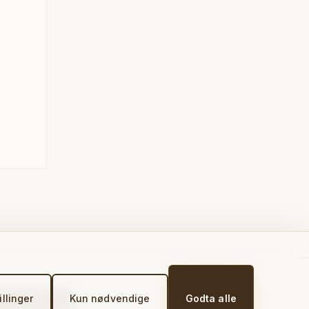
illinger
Kun nødvendige
Godta alle
e på St. Joseph