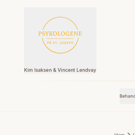
Hopp til hovedinnhold
Kim Isaksen & Vincent Lendvay
Behand
Hjem