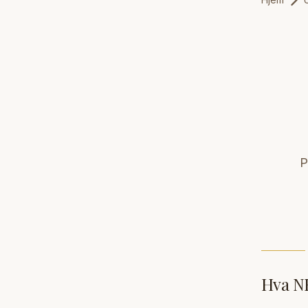
P
Hva N