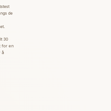
stest
angs de
et.
lt 30
t for en
r å