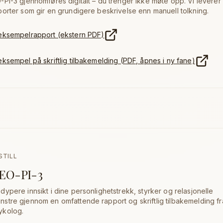
-PI-3 gjennomføres digitalt – du trenger ikke møte opp. Vi leverer
porter som gir en grundigere beskrivelse enn manuell tolkning.
eksempelrapport (ekstern PDF)
eksempel på skriftlig tilbakemelding (PDF, åpnes i ny fane)
STILL
EO-PI-3
 dypere innsikt i dine personlighetstrekk, styrker og relasjonelle
nstre gjennom en omfattende rapport og skriftlig tilbakemelding fr
ykolog.