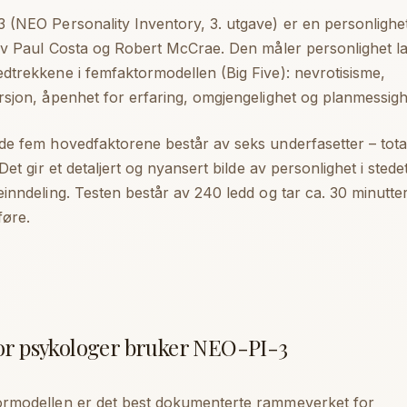
 (NEO Personality Inventory, 3. utgave) er en personlighet
 av Paul Costa og Robert McCrae. Den måler personlighet l
dtrekkene i femfaktormodellen (Big Five): nevrotisisme,
rsjon, åpenhet for erfaring, omgjengelighet og planmessigh
de fem hovedfaktorene består av seks underfasetter – tota
 Det gir et detaljert og nyansert bilde av personlighet i stede
einndeling. Testen består av 240 ledd og tar ca. 30 minutte
øre.
r psykologer bruker NEO-PI-3
rmodellen er det best dokumenterte rammeverket for