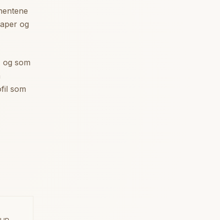
umentene
kaper og
g, og som
m
fil som