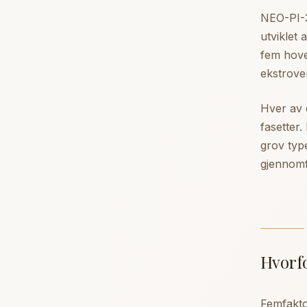
NEO-PI-3
utviklet
fem hove
ekstrove
Hver av 
fasetter.
grov typ
gjennomf
Hvorfo
Femfakto