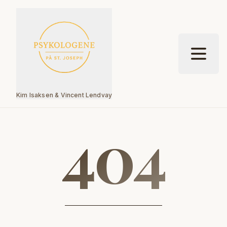
Hopp til hovedinnhold
Kim Isaksen & Vincent Lendvay
404